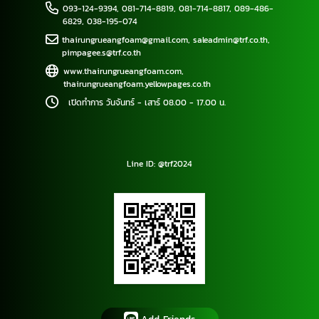
093-124-9394
,
081-714-8819
,
081-714-8817
,
089-486-
6829
,
038-195-074
thairungrueangfoam@gmail.com
,
saleadmin@trf.co.th
,
pimpagee.s@trf.co.th
www.thairungrueangfoam.com
,
thairungrueangfoam.yellowpages.co.th
เปิดทำการ วันจันทร์ - เสาร์ 08.00 - 17.00 น.
Line ID: @trf2024