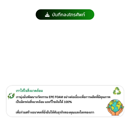
บันทึกลงโทรศัพท์