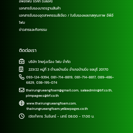
อีพีอีโฟม ไดคัท (บล็อค)
เอกสารรับรองมาตรฐานสินค้า
เอกสารรับรองอุตสาหกรรมสีเขียว / ใบรับรองผลเทสคุณภาพ อีพีอี
โฟม
ข่าวสารและกิจกรรม
ติดต่อเรา
บริษัท ไทยรุ่งเรือง โฟม จำกัด
223/22 หมู่ที่ 3 ตำบลบ้านบึง อำเภอบ้านบึง ชลบุรี 20170
093-124-9394
,
081-714-8819
,
081-714-8817
,
089-486-
6829
,
038-195-074
thairungrueangfoam@gmail.com
,
saleadmin@trf.co.th
,
pimpagee.s@trf.co.th
www.thairungrueangfoam.com
,
thairungrueangfoam.yellowpages.co.th
เปิดทำการ วันจันทร์ - เสาร์ 08.00 - 17.00 น.