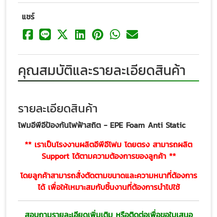
แชร์
คุณสมบัติและรายละเอียดสินค้า
รายละเอียดสินค้า
โฟมอีพีอีป้องกันไฟฟ้าสถิต - EPE Foam Anti Static
** เราเป็นโรงงานผลิตอีพีอีโฟม โดยตรง สามารถผลิต
Support ได้ตามความต้องการของลูกค้า **
โดยลูกค้าสามารถสั่งตัดตามขนาดและความหนาที่ต้องการ
ได้ เพื่อให้เหมาะสมกับชิ้นงานที่ต้องการนำไปใช้
สอบถามรายละเอียดเพิ่มเติม หรือติดต่อเพื่อขอใบเสนอ