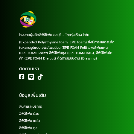
โรงงานผู้ผลิตอีพีอีโฟม ชลบุรี - ไทยรุ่งเรือง โฟม
(Expanded Polyethylene foam, EPE foam) ซึ่งมีการผลิตสินค้า
ในหลายรูปแบบ อีพีอีโฟมม้วน (EPE FOAM Roll) อีพีอีโฟมแผ่น
(EPE FOAM Sheet) อีพีอีโฟมถุง (EPE FOAM BAG), อีพีอีโฟมได
คัท (EPE FOAM Die cut) ตัดตามแบบงาน (Drawing)
ติดตามเรา
ข้อมูลเพิ่มเติม
สินค้าเเละบริการ
อีพีอีโฟม ม้วน
อีพีอีโฟม แผ่น
อีพีอีโฟม ถุง