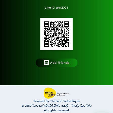
Line ID: @trf2024
Add Friends
Powered By Thailand YellowPages
© 2569
โรงงานผู้ผลิตอีพีอีโฟม ชลบุรี - ไทยรุ่งเรือง โฟม
All rights reserved.