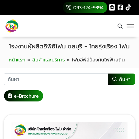
093-124-9394
โรงงานผู้ผลิตอีพีอีโฟม ชลบุรี - ไทยรุ่งเรือง โฟม
หน้าแรก
»
สินค้าเเละบริการ
»
โฟมอีพีอีป้องกันไฟฟ้าสถิต
ค้นหา
e-Brochure