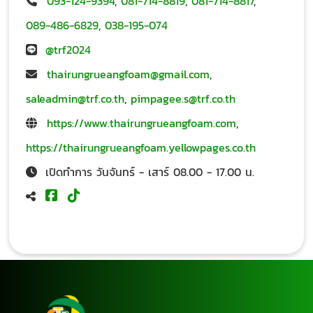
093-124-9394
,
081-714-8819
,
081-714-8817
,
089-486-6829
,
038-195-074
@trf2024
thairungrueangfoam@gmail.com
,
saleadmin@trf.co.th
,
pimpagee.s@trf.co.th
https://www.thairungrueangfoam.com
,
https://thairungrueangfoam.yellowpages.co.th
เปิดทำการ วันจันทร์ - เสาร์ 08.00 - 17.00 น.