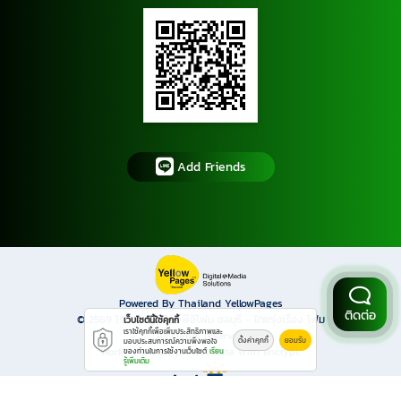
Add Friends
Powered By Thailand YellowPages
ติดต่อ
© 2569
โรงงานผู้ผลิตอีพีอีโฟม ชลบุรี - ไทยรุ่งเรือง โฟม
เว็บไซต์นี้ใช้คุกกี้
เราใช้คุกกี้เพื่อเพิ่มประสิทธิภาพและ
All rights reserved.
ตั้งค่าคุกกี้
ยอมรับ
มอบประสบการณ์ความพึงพอใจ
Work is secure protect data with encrypt.
ของท่านในการใช้งานเว็บไซต์
เรียน
รู้เพิ่มเติม