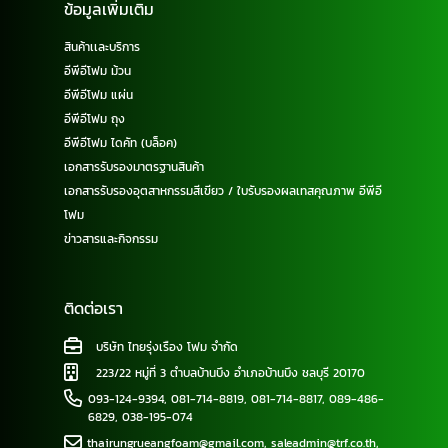
ข้อมูลเพิ่มเติม
สินค้าเเละบริการ
อีพีอีโฟม ม้วน
อีพีอีโฟม แผ่น
อีพีอีโฟม ถุง
อีพีอีโฟม ไดคัท (บล็อค)
เอกสารรับรองมาตรฐานสินค้า
เอกสารรับรองอุตสาหกรรมสีเขียว / ใบรับรองผลเทสคุณภาพ อีพีอี
โฟม
ข่าวสารและกิจกรรม
ติดต่อเรา
บริษัท ไทยรุ่งเรือง โฟม จำกัด
223/22 หมู่ที่ 3 ตำบลบ้านบึง อำเภอบ้านบึง ชลบุรี 20170
093-124-9394
,
081-714-8819
,
081-714-8817
,
089-486-
6829
,
038-195-074
thairungrueangfoam@gmail.com
,
saleadmin@trf.co.th
,