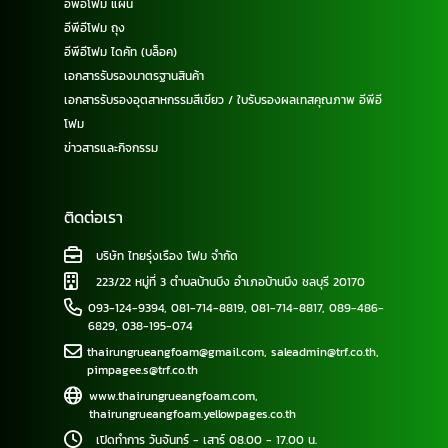
อีพีอีโฟม แผ่น
อีพีอีโฟม ถุง
อีพีอีโฟม ไดคัท (บล็อค)
เอกสารรับรองมาตรฐานสินค้า
เอกสารรับรองอุตสาหกรรมสีเขียว / ใบรับรองผลเทสคุณภาพ อีพีอี
โฟม
ข่าวสารและกิจกรรม
ติดต่อเรา
บริษัท ไทยรุ่งเรือง โฟม จำกัด
223/22 หมู่ที่ 3 ตำบลบ้านบึง อำเภอบ้านบึง ชลบุรี 20170
093-124-9394
,
081-714-8819
,
081-714-8817
,
089-486-
6829
,
038-195-074
thairungrueangfoam@gmail.com
,
saleadmin@trf.co.th
,
pimpagee.s@trf.co.th
www.thairungrueangfoam.com
,
thairungrueangfoam.yellowpages.co.th
เปิดทำการ วันจันทร์ - เสาร์ 08.00 - 17.00 น.