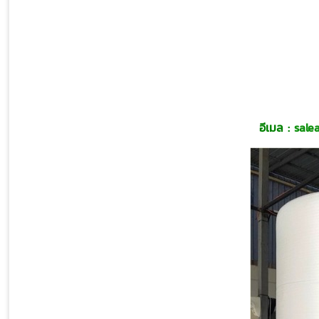
อีเมล :
sale