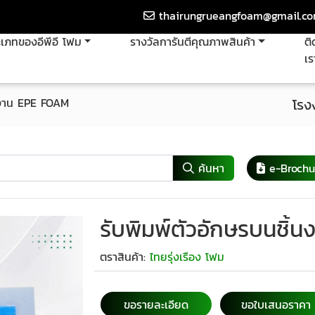
thairungrueangfoam@gmail.c
เภทของอีพีอี โฟม
รางวัลการันตีคุณภาพสินค้า
ติ
เร
้นงาน EPE FOAM
โรง
ค้นหา
e-Brochu
รับพิมพ์ตัวอักษรบนชิ
ตราสินค้า:
ไทยรุ่งเรือง โฟม
ขอรายละเอียด
ขอใบเสนอราคา