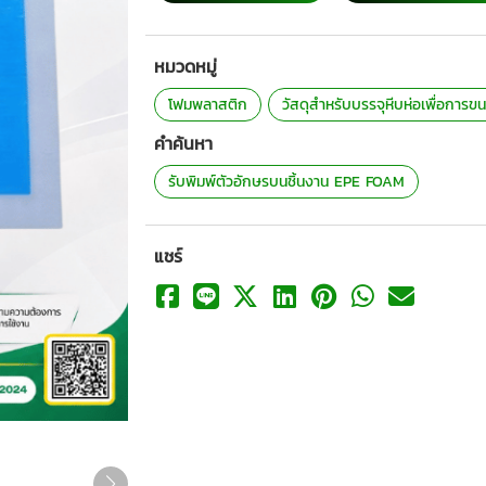
หมวดหมู่
โฟมพลาสติก
วัสดุสำหรับบรรจุหีบห่อเพื่อการขน
คำค้นหา
รับพิมพ์ตัวอักษรบนชิ้นงาน EPE FOAM
แชร์