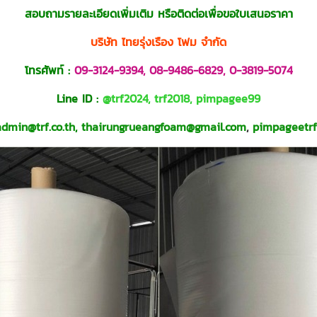
สอบถามรายละเอียดเพิ่มเติม หรือติดต่อเพื่อขอใบเสนอราคา
บริษัท ไทยรุ่งเรือง โฟม จำกัด
โทรศัพท์ :
09-3124-9394
,
08-9486-6829
,
0-3819-5074
Line ID :
@trf2024
,
trf2018
,
pimpagee99
admin@trf.co.th
,
thairungrueangfoam@gmail.com
,
pimpageetr