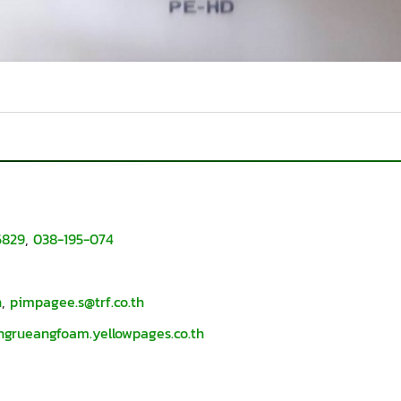
6829
,
038-195-074
h
,
pimpagee.s@trf.co.th
ungrueangfoam.yellowpages.co.th