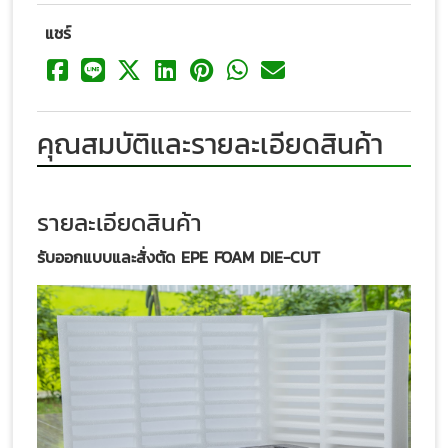
แชร์
คุณสมบัติและรายละเอียดสินค้า
รายละเอียดสินค้า
รับออกแบบและสั่งตัด EPE FOAM DIE-CUT