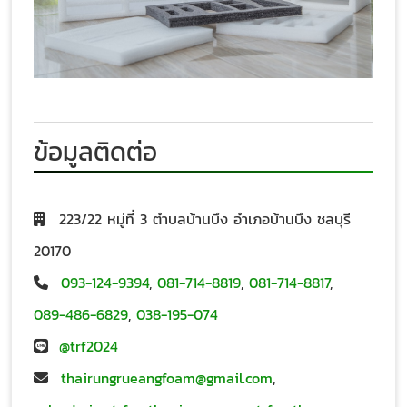
ข้อมูลติดต่อ
223/22 หมู่ที่ 3 ตำบลบ้านบึง อำเภอบ้านบึง ชลบุรี
20170
093-124-9394
,
081-714-8819
,
081-714-8817
,
089-486-6829
,
038-195-074
@trf2024
thairungrueangfoam@gmail.com
,