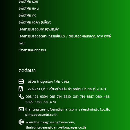
อีพีอีโฟม ม้วน
อีพีอีโฟม แผ่น
อีพีอีโฟม ถุง
อีพีอีโฟม ไดคัท (บล็อค)
เอกสารรับรองมาตรฐานสินค้า
เอกสารรับรองอุตสาหกรรมสีเขียว / ใบรับรองผลเทสคุณภาพ อีพีอี
โฟม
ข่าวสารและกิจกรรม
ติดต่อเรา
บริษัท ไทยรุ่งเรือง โฟม จำกัด
223/22 หมู่ที่ 3 ตำบลบ้านบึง อำเภอบ้านบึง ชลบุรี 20170
093-124-9394
,
081-714-8819
,
081-714-8817
,
089-486-
6829
,
038-195-074
thairungrueangfoam@gmail.com
,
saleadmin@trf.co.th
,
pimpagee.s@trf.co.th
www.thairungrueangfoam.com
,
thairungrueangfoam.yellowpages.co.th