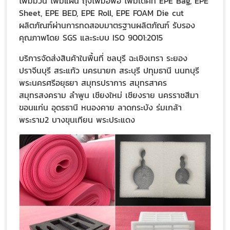
โฟมม้วน โฟมแผ่น ถุงโฟมอีพีอี โฟมไดคัท EPE Bag, EPE
Sheet, EPE BED, EPE Roll, EPE FOAM Die cut
ผลิตภัณฑ์ผ่านการทดสอบมาตรฐานผลิตภัณฑ์ รับรอง
คุณภาพโดย SGS และระบบ ISO 9001:2015
บริการจัดส่งสินค้าในพื้นที่ ชลบุรี ฉะเชิงเทรา ระยอง
ปราจีนบุรี สระแก้ว นครนายก สระบุรี ปทุมธานี นนทบุรี
พระนครศรีอยุธยา สมุทรปราการ สมุทรสาคร
สมุทรสงคราม ลำพูน เชียงใหม่ เชียงราย นครราชสีมา
ขอนแก่น อุดรธานี หนองคาย ลาดกระบัง ร่มเกล้า
พระราม2 บางขุนเทียน พระประแดง