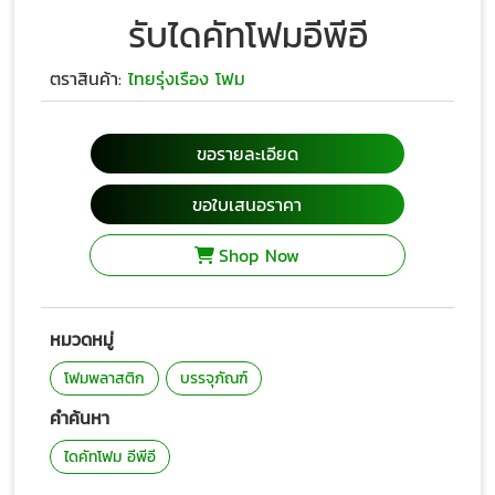
รับไดคัทโฟมอีพีอี
ตราสินค้า:
ไทยรุ่งเรือง โฟม
ขอรายละเอียด
ขอใบเสนอราคา
Shop Now
หมวดหมู่
โฟมพลาสติก
บรรจุภัณฑ์
คำค้นหา
ไดคัทโฟม อีพีอี