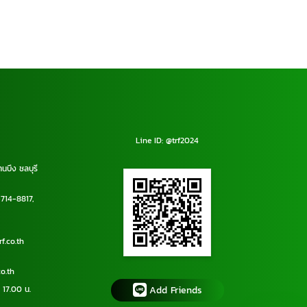
Line ID: @trf2024
านบึง ชลบุรี
714-8817
,
f.co.th
o.th
 17.00 น.
Add Friends