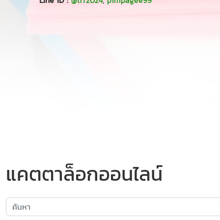
แคตตาล็อกออนไลน์