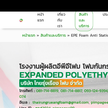
หน้า
เกี่ยว
สินค้า
ประ
แรก
กับ
เเละ
เรา
บริการ
หน้าแรก
»
สินค้าเเละบริการ
»
EPE Foam Anti Stati
โรงงานผู้ผลิตอีพีอีโฟม โฟมกัน
โทรศัพท์ :
081-714-8819
,
081-714-8817
,
093-124-9394
074
อีเมล :
thairungrueangfoam@gmail.com
,
pimpagee.
Line ID :
@trf2024
,
pimpagee99