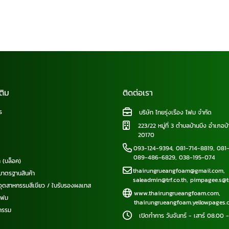
ติม
ติดต่อเรา
ร
บริษัท ไทยรุ่งเรือง โฟม จำกัด
223/22 หมู่ที่ 3 ตำบลบ้านบึง อำเภอบ้
20170
093-124-9394
,
081-714-8819
,
081-
089-486-6829
,
038-195-074
ท (บล็อค)
thairungrueangfoam@gmail.com
,
มาตรฐานสินค้า
saleadmin@trf.co.th
,
pimpagee.s@tr
อุตสาหกรรมสีเขียว / ใบรับรองผลเทส
www.thairungrueangfoam.com
,
โฟม
thairungrueangfoam.yellowpages.c
กรรม
เปิดทำการ วันจันทร์ - เสาร์ 08.00 -