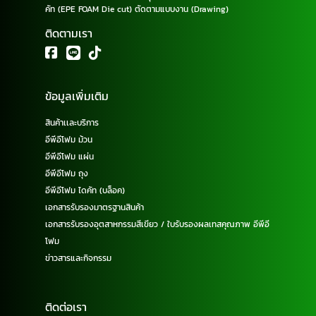
คัท (EPE FOAM Die cut) ตัดตามแบบงาน (Drawing)
ติดตามเรา
ข้อมูลเพิ่มเติม
สินค้าเเละบริการ
อีพีอีโฟม ม้วน
อีพีอีโฟม แผ่น
อีพีอีโฟม ถุง
อีพีอีโฟม ไดคัท (บล็อค)
เอกสารรับรองมาตรฐานสินค้า
เอกสารรับรองอุตสาหกรรมสีเขียว / ใบรับรองผลเทสคุณภาพ อีพีอี
โฟม
ข่าวสารและกิจกรรม
ติดต่อเรา