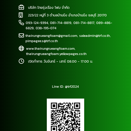
บริษัท ไทยรุ่งเรือง โฟม จำกัด
223/22 หมู่ที่ 3 ตำบลบ้านบึง อำเภอบ้านบึง ชลบุรี 20170
093-124-9394
,
081-714-8819
,
081-714-8817
,
089-486-
6829
,
038-195-074
thairungrueangfoam@gmail.com
,
saleadmin@trf.co.th
,
pimpagee.s@trf.co.th
www.thairungrueangfoam.com
,
thairungrueangfoam.yellowpages.co.th
เปิดทำการ วันจันทร์ - เสาร์ 08.00 - 17.00 น.
Line ID: @trf2024